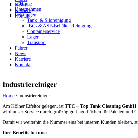
News
Unternehmen
Karriere
Leistungen
Kontakt
Tank- & Siloreinigung
IBC- & ASF-Behälter Reinigung
Deutsch
Containerservice
Lager
Transport
Fahrer
News
Karriere
Kontakt
Deutsch
Industriereiniger
Home
/
Industriereiniger
Am Kölner Eifeltor gelegen, ist
TTC – Top Tank Cleaning GmbH
wird unser Service durch großzügige Lagerflächen für Paletten und C
Damit wir weiterhin die Nummer eins bei unseren Kunden bleiben, su
Ihre Benefits bei uns: