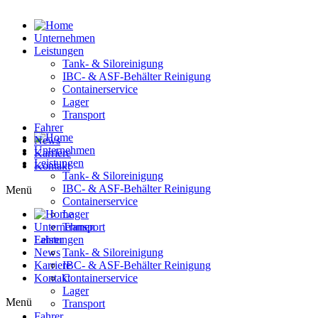
Zum
Inhalt
wechseln
Unternehmen
Leistungen
Tank- & Siloreinigung
IBC- & ASF-Behälter Reinigung
Containerservice
Lager
Transport
Fahrer
News
Unternehmen
Karriere
Leistungen
Kontakt
Tank- & Siloreinigung
IBC- & ASF-Behälter Reinigung
Menü
Containerservice
Lager
Unternehmen
Transport
Fahrer
Leistungen
News
Tank- & Siloreinigung
Karriere
IBC- & ASF-Behälter Reinigung
Kontakt
Containerservice
Lager
Menü
Transport
Fahrer