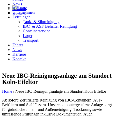
News
Karriere
Unternehmen
Kontakt
Leistungen
Tank- & Siloreinigung
Deutsch
IBC- & ASF-Behälter Reinigung
Containerservice
Lager
Transport
Fahrer
News
Karriere
Kontakt
Deutsch
Neue IBC-Reinigungsanlage am Standort
Köln-Eifeltor
Home
/
Neue IBC-Reinigungsanlage am Standort Köln-Eifeltor
Ab sofort: Zertifizierte Reinigung von IBC-Containern, ASF-
Behältern und Stahlfässern. Unsere computergestützte Anlage sorgt
für gründliche Innen- und Außenreinigung, Trocknung sowie
umfassende Prüfungen inklusive Dokumentation. Auch