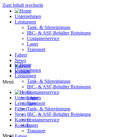
Zum Inhalt wechseln
Unternehmen
Leistungen
Tank- & Siloreinigung
IBC- & ASF-Behälter Reinigung
Containerservice
Lager
Transport
Fahrer
News
Karriere
Unternehmen
Kontakt
Leistungen
Tank- & Siloreinigung
Menü
IBC- & ASF-Behälter Reinigung
Containerservice
Unternehmen
Lager
Leistungen
Transport
Fahrer
Tank- & Siloreinigung
News
IBC- & ASF-Behälter Reinigung
Karriere
Containerservice
Kontakt
Lager
Transport
Menü
Fahrer